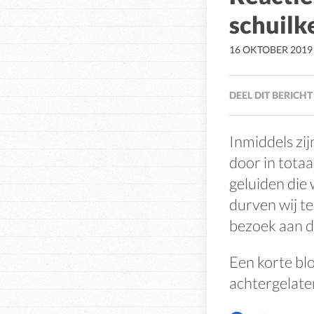
schuilk
16 OKTOBER 2019
DEEL DIT BERICHT
Inmiddels zi
door in tota
geluiden die 
durven wij te
bezoek aan d
Een korte blo
achtergelate