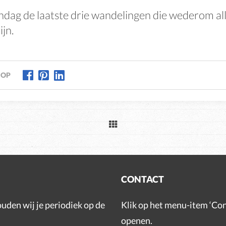
ag de laatste drie wandelingen die wederom al
ijn.
 OP
CONTACT
ouden wij je periodiek op de
Klik op het menu-item ‘Con
openen.