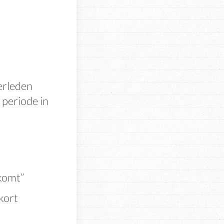
erleden
 periode in
 komt”
kort