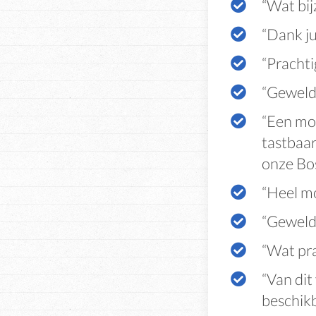
“Wat bij
“Dank ju
“Prachti
“Geweldi
“Een moo
tastbaar
onze Bo
“Heel m
“Geweldi
“Wat pra
“Van dit
beschik